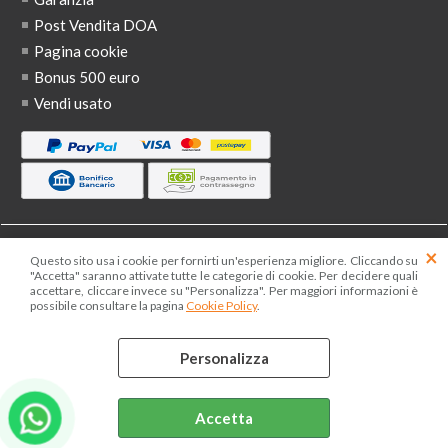
Post Vendita DOA
Pagina cookie
Bonus 500 euro
Vendi usato
PROFILO
Questo sito usa i cookie per fornirti un'esperienza migliore. Cliccando su
"Accetta" saranno attivate tutte le categorie di cookie. Per decidere quali
Scrivi a Musicis
accettare, cliccare invece su "Personalizza". Per maggiori informazioni è
possibile consultare la pagina
Cookie Policy
.
Storia e Mission
Dicono di noi
Personalizza
Tutorial
Lavora con noi
Diventa rivenditore
Accetta
Punto Ritiro Roma