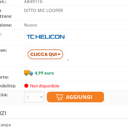
rt.:
AB49116
e
DITTO MIC LOOPER
ttore:
zione:
Nuovo
:
con:
<
4,99 euro
rto:
ibilità:
Non disponibile
ità:
IZI
tampa