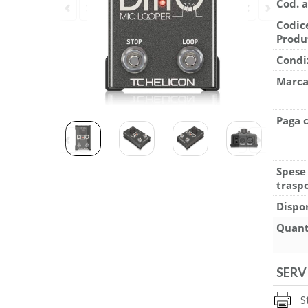
Cod. a
Codic
Produ
Condi
Marca
Paga 
Spese
traspo
Dispon
Quant
SERV
S