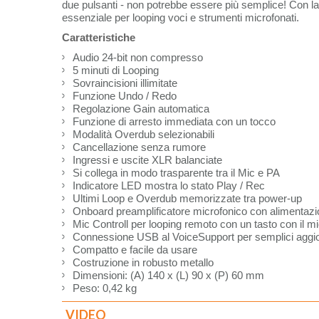
due pulsanti - non potrebbe essere più semplice! Con la s
essenziale per looping voci e strumenti microfonati.
Caratteristiche
Audio 24-bit non compresso
5 minuti di Looping
Sovraincisioni illimitate
Funzione Undo / Redo
Regolazione Gain automatica
Funzione di arresto immediata con un tocco
Modalità Overdub selezionabili
Cancellazione senza rumore
Ingressi e uscite XLR balanciate
Si collega in modo trasparente tra il Mic e PA
Indicatore LED mostra lo stato Play / Rec
Ultimi Loop e Overdub memorizzate tra power-up
Onboard preamplificatore microfonico con alimentazi
Mic Controll per looping remoto con un tasto con il
Connessione USB al VoiceSupport per semplici aggi
Compatto e facile da usare
Costruzione in robusto metallo
Dimensioni: (A) 140 x (L) 90 x (P) 60 mm
Peso: 0,42 kg
VIDEO