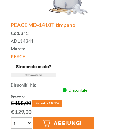
ACCESSORI
PEACE MD-1410T timpano
MUSICOTERAPIA
Cod. art.:
AD114341
USATO
Marca:
PEACE
Disponibilità:
Disponibile
Prezzo:
€ 158,00
Sconto 18.4%
€
129,00