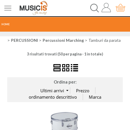
HOME
CHITARRE
PERCUSSIONI
Percussioni Marching
Tamburi da parata
3 risultati trovati (50 per pagina - 1 in totale)
TASTI
PERCUSSIONI
Ordina per:
RECORDING
AUDIO-LUCI
ORCHESTRA
SPARTITI