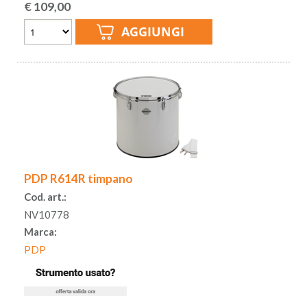
€
109,00
PDP R614R timpano
Cod. art.:
NV10778
Marca:
PDP