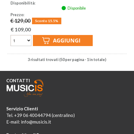
Disponibilità:
Disponibile
Prezzo:
€ 129,00
Sconto 15.5%
€
109,00
3 risultati trovati (50 per pagina - 1 in totale)
CONTATTI
Servizio Clienti
Tel. +39 06 40044794 (centralino)
E-mail:
info@musicis.it