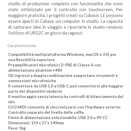
studio di produzione completo con funzionalità che sono
state ottimizzate per il controllo con touchscreen. Per
maggiore praticità, i progetti creati su Cubasis LE possono
essere aperti in Cubase sul computer in studio. La capacità
di catturare idee in viaggio e riportarle in studio rendono
l'utilizzo di UR22C un gioco da ragazzi.
Caratteristiche
Compatibilità multipiattaforma Windows, macOS e iOS per
una flessibilità superiore
Preamplificatori microfonici D-PRE di Classe A con
alimentazione phantom +48V
Gli ingressi a doppia combinazione supportano strumenti e
connessioni microfoniche
Il connettore da USB 3.0 a USB-C può connettersi alla maggior
parte dei dispositivi moderni
Il monitoraggio senza latenza ha controlli di bilanciamento del
mix
L'I/O MIDI consente di sincronizzarsi con l'hardware esterno
Controllo separato del livello delle cuffie
Fonte di alimentazione selezionabile: USB 3.0 o 9V CC
Dimensioni: 159 x 37 x 149mm
Peso: 1kg