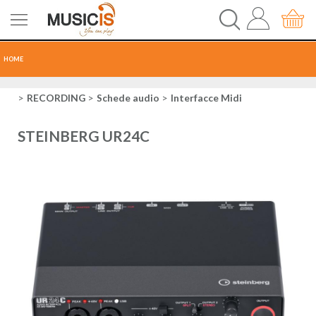
HOME
CHITARRE
RECORDING
Schede audio
Interfacce Midi
TASTI
STEINBERG UR24C
PERCUSSIONI
RECORDING
AUDIO-LUCI
ORCHESTRA
SPARTITI