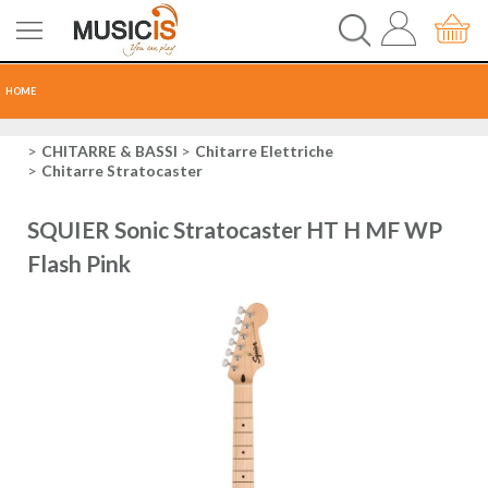
HOME
CHITARRE
CHITARRE & BASSI
Chitarre Elettriche
Chitarre Stratocaster
TASTI
SQUIER Sonic Stratocaster HT H MF WP
PERCUSSIONI
Flash Pink
RECORDING
AUDIO-LUCI
ORCHESTRA
SPARTITI