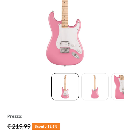
ACCESSORI
MUSICOTERAPIA
USATO
Prezzo:
€ 219,99
Sconto 16.8%