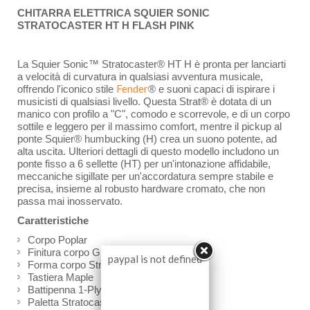
CHITARRA ELETTRICA SQUIER SONIC
STRATOCASTER HT H FLASH PINK
La Squier Sonic™ Stratocaster® HT H è pronta per lanciarti
a velocità di curvatura in qualsiasi avventura musicale,
Fender
offrendo l'iconico stile
® e suoni capaci di ispirare i
musicisti di qualsiasi livello. Questa Strat® è dotata di un
manico con profilo a "C", comodo e scorrevole, e di un corpo
sottile e leggero per il massimo comfort, mentre il pickup al
ponte Squier® humbucking (H) crea un suono potente, ad
alta uscita. Ulteriori dettagli di questo modello includono un
ponte fisso a 6 sellette (HT) per un'intonazione affidabile,
meccaniche sigillate per un'accordatura sempre stabile e
precisa, insieme al robusto hardware cromato, che non
passa mai inosservato.
Caratteristiche
Corpo Poplar
Finitura corpo Gloss Polyurethane
paypal is not defined
Forma corpo Stratocaster®
Tastiera Maple
Battipenna 1-Ply White
Paletta Stratocaster®