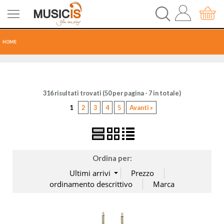
HOME
CHITARRE
316 risultati trovati (50 per pagina - 7 in totale)
TASTI
1
2
3
4
5
Avanti »
PERCUSSIONI
RECORDING
Ordina per:
AUDIO-LUCI
ORCHESTRA
SPARTITI