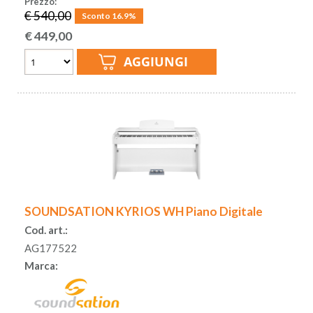
Prezzo:
€ 540,00
Sconto 16.9%
€
449,00
SOUNDSATION KYRIOS WH Piano Digitale
Cod. art.:
AG177522
Marca: