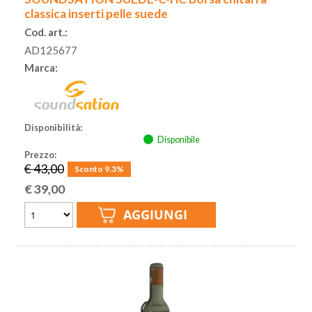
classica inserti pelle suede
Cod. art.:
AD125677
Marca:
Disponibilità:
Disponibile
Prezzo:
€ 43,00
Sconto 9.3%
€
39,00