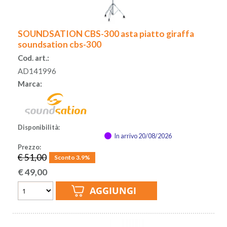
SOUNDSATION CBS-300 asta piatto giraffa
soundsation cbs-300
Cod. art.:
AD141996
Marca:
Disponibilità:
In arrivo 20/08/2026
Prezzo:
€ 51,00
Sconto 3.9%
€
49,00