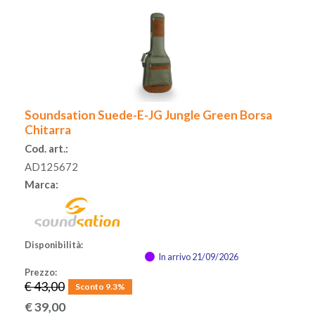
Soundsation Suede-E-JG Jungle Green Borsa
Chitarra
Cod. art.:
AD125672
Marca:
Disponibilità:
In arrivo 21/09/2026
Prezzo:
€ 43,00
Sconto 9.3%
€
39,00