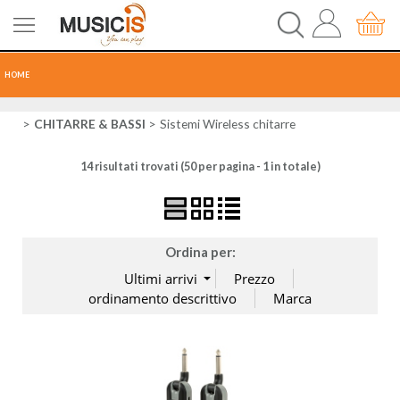
HOME
CHITARRE
CHITARRE & BASSI
Sistemi Wireless chitarre
14 risultati trovati (50 per pagina - 1 in totale)
TASTI
PERCUSSIONI
Ordina per:
RECORDING
AUDIO-LUCI
ORCHESTRA
SPARTITI