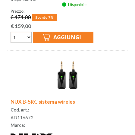
Disponibile
Prezzo:
€ 171,00
Sconto 7%
€
159,00
NUX B-5RC sistema wireles
Cod. art.:
AD116672
Marca: