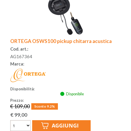
ORTEGA OSWS100 pickup chitarra acustica
Cod. art.:
AG167364
Marca:
Disponibilità:
Disponibile
Prezzo:
€ 109,00
Sconto 9.2%
€
99,00