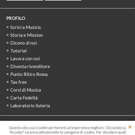
PROFILO
Scrivi a Musicis
Storia e Mission
Dicono di noi
Tutorial
Lavora con noi
Diventa rivenditore
Punto Ritiro Roma
Tax free
Corsi di Musica
Carta Fedeltà
Laboratorio liuteria
ISCRIVITI ALLA NEWSLETTER
Questo sito usa i cookie per fornirti un'esperienza migliore. Cliccando su
"Accetta" saranno attivate tutte le categorie di cookie. Per decidere quali