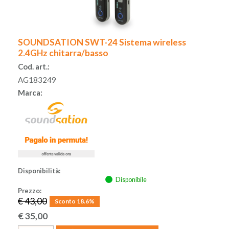
ACCESSORI
SOUNDSATION SWT-24 Sistema wireless
MUSICOTERAPIA
2.4GHz chitarra/basso
Cod. art.:
USATO
AG183249
Marca:
Disponibilità:
Disponibile
Prezzo:
€ 43,00
Sconto 18.6%
€
35,00