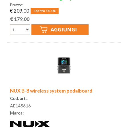
Prezzo:
€ 209,00
Sconto 14.4%
€
179,00
NUX B-8 wireless system pedalboard
Cod. art.:
AE145616
Marca: