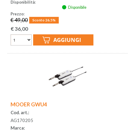
Disponibilità:
Disponibile
Prezzo:
€ 49,00
Sconto 26.5%
€
36,00
MOOER GWU4
Cod. art.:
AG170205
Marca: