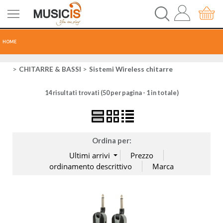
HOME
CHITARRE
CHITARRE & BASSI
Sistemi Wireless chitarre
14 risultati trovati (50 per pagina - 1 in totale)
TASTI
PERCUSSIONI
Ordina per:
RECORDING
AUDIO-LUCI
ORCHESTRA
SPARTITI