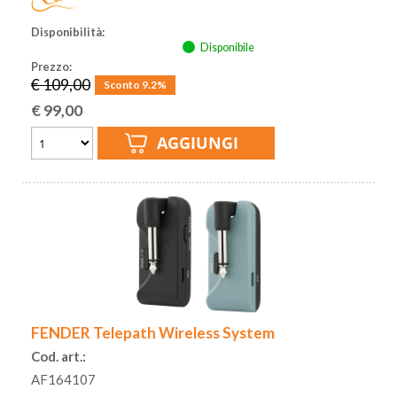
Disponibilità:
Disponibile
Prezzo:
€ 109,00
Sconto 9.2%
€
99,00
FENDER Telepath Wireless System
Cod. art.:
AF164107