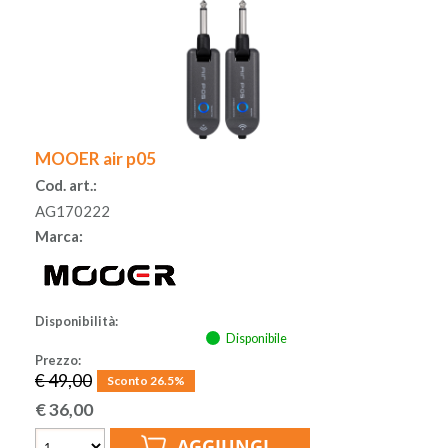
MOOER air p05
Cod. art.:
AG170222
Marca:
Disponibilità:
Disponibile
Prezzo:
€ 49,00
Sconto 26.5%
€
36,00