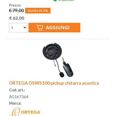
Prezzo:
€ 79,00
Sconto 21.5%
€
62,00
ORTEGA OSWS100 pickup chitarra acustica
Cod. art.:
AG167364
Marca: