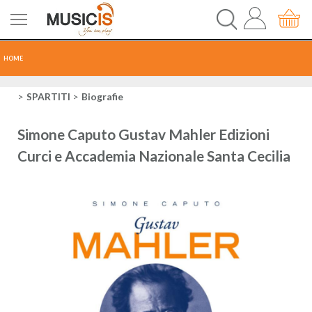
HOME
CHITARRE
SPARTITI
Biografie
TASTI
Simone Caputo Gustav Mahler Edizioni
Curci e Accademia Nazionale Santa Cecilia
PERCUSSIONI
RECORDING
AUDIO-LUCI
ORCHESTRA
SPARTITI