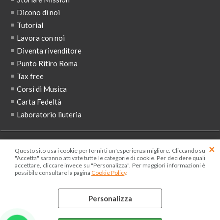
Dicono di noi
Tutorial
Lavora con noi
Diventa rivenditore
Punto Ritiro Roma
Tax free
Corsi di Musica
Carta Fedeltà
Laboratorio liuteria
ISCRIVITI ALLA NEWSLETTER
Questo sito usa i cookie per fornirti un'esperienza migliore. Cliccando su
"Accetta" saranno attivate tutte le categorie di cookie. Per decidere quali
accettare, cliccare invece su "Personalizza". Per maggiori informazioni è
possibile consultare la pagina
Cookie Policy
.
Ho letto ed accetto le condizioni dell'
informativa privacy
Personalizza