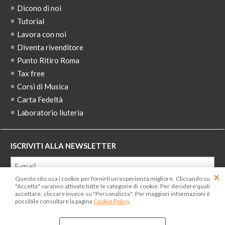
Dicono di noi
Tutorial
Lavora con noi
Diventa rivenditore
Punto Ritiro Roma
Tax free
Corsi di Musica
Carta Fedeltà
Laboratorio liuteria
ISCRIVITI ALLA NEWSLETTER
Questo sito usa i cookie per fornirti un'esperienza migliore. Cliccando su
Ho letto ed accetto le condizioni dell'
informativa privacy
"Accetta" saranno attivate tutte le categorie di cookie. Per decidere quali
accettare, cliccare invece su "Personalizza". Per maggiori informazioni è
possibile consultare la pagina
Cookie Policy
.