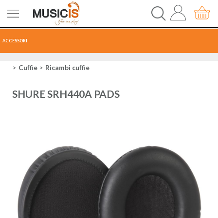
ACCESSORI
HOME
Cuffie
Ricambi cuffie
CHITARRE
SHURE SRH440A PADS
TASTI
PERCUSSIONI
RECORDING
AUDIO-LUCI
ORCHESTRA