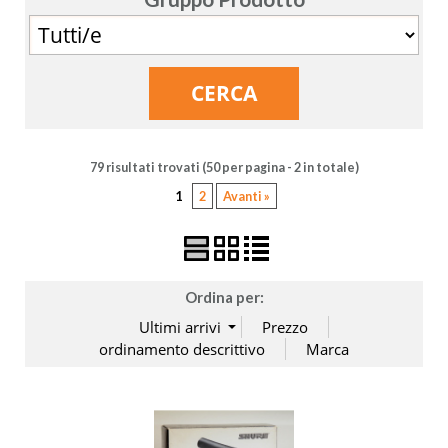
79 risultati trovati (50 per pagina - 2 in totale)
1
2
Avanti »
Ordina per: