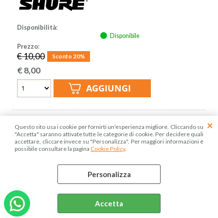
Disponibilità:
Disponibile
Prezzo:
€ 10,00
Sconto 20%
€
8,00
Questo sito usa i cookie per fornirti un'esperienza migliore. Cliccando su
"Accetta" saranno attivate tutte le categorie di cookie. Per decidere quali
accettare, cliccare invece su "Personalizza". Per maggiori informazioni è
possibile consultare la pagina
Cookie Policy
.
Personalizza
SHURE A58WS-RED Antivento
Accetta
Cod. art.:
AC101485