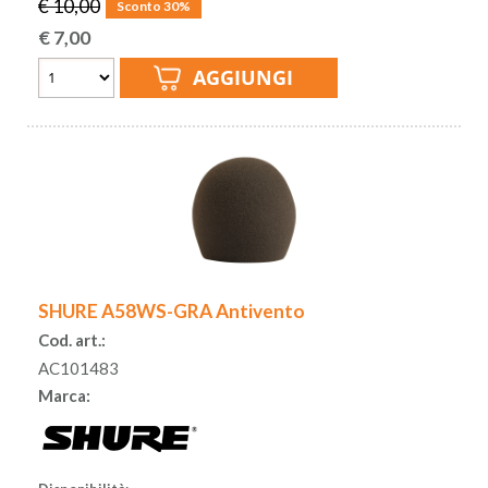
€ 10,00
Sconto 30%
€
7,00
SHURE A58WS-GRA Antivento
Cod. art.:
AC101483
Marca: