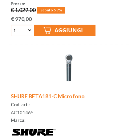
Prezzo:
€ 1.029,00
Sconto 5.7%
€
970,00
SHURE BETA181-C Microfono
Cod. art.:
AC101465
Marca: