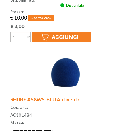
Disponibilità:
Disponibile
Prezzo:
€ 10,00
Sconto 20%
€
8,00
SHURE A58WS-BLU Antivento
Cod. art.:
AC101484
Marca: