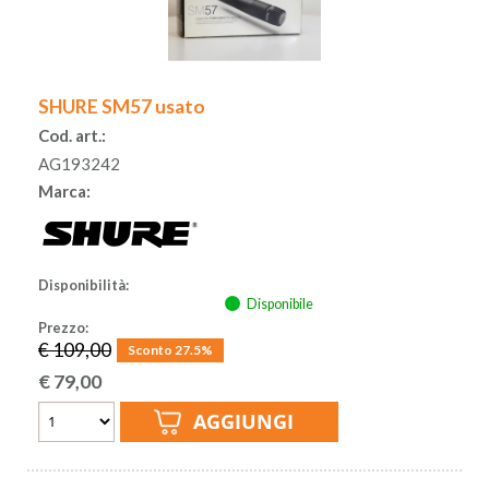
SHURE SM57 usato
Cod. art.:
AG193242
Marca:
Disponibilità:
Disponibile
Prezzo:
€ 109,00
Sconto 27.5%
€
79,00