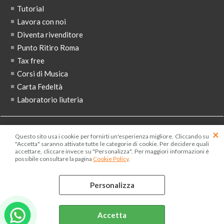
Tutorial
Lavora con noi
Diventa rivenditore
Punto Ritiro Roma
Tax free
Corsi di Musica
Carta Fedeltà
Laboratorio liuteria
ISCRIVITI ALLA NEWSLETTER
Questo sito usa i cookie per fornirti un'esperienza migliore. Cliccando su
"Accetta" saranno attivate tutte le categorie di cookie. Per decidere quali
accettare, cliccare invece su "Personalizza". Per maggiori informazioni è
possibile consultare la pagina
Cookie Policy
.
Ho letto ed accetto le condizioni dell'
informativa privacy
Personalizza
Accetta