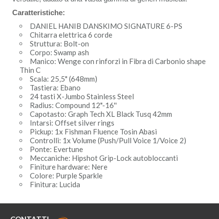
Caratteristiche:
DANIEL HANIB DANSKIMO SIGNATURE 6-PS
Chitarra elettrica 6 corde
Struttura: Bolt-on
Corpo: Swamp ash
Manico: Wenge con rinforzi in Fibra di Carbonio shape
Thin C
Scala: 25,5" (648mm)
Tastiera: Ebano
24 tasti X-Jumbo Stainless Steel
Radius: Compound 12"-16''
Capotasto: Graph Tech XL Black Tusq 42mm
Intarsi: Offset silver rings
Pickup: 1x Fishman Fluence Tosin Abasi
Controlli: 1x Volume (Push/Pull Voice 1/Voice 2)
Ponte: Evertune
Meccaniche: Hipshot Grip-Lock autobloccanti
Finiture hardware: Nere
Colore: Purple Sparkle
Finitura: Lucida