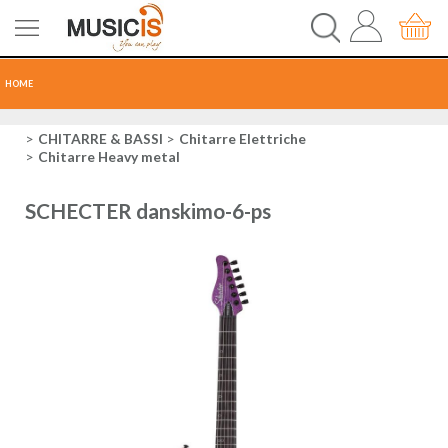
HOME
CHITARRE
CHITARRE & BASSI
Chitarre Elettriche
Chitarre Heavy metal
TASTI
SCHECTER danskimo-6-ps
PERCUSSIONI
RECORDING
AUDIO-LUCI
ORCHESTRA
SPARTITI