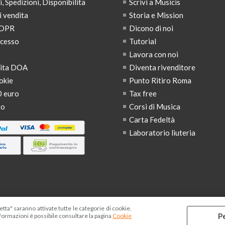
 Spedizioni, Disponibilita
Scrivi a Musicis
i vendita
Storia e Mission
GDPR
Dicono di noi
ecesso
Tutorial
Lavora con noi
dita DOA
Diventa rivenditore
okie
Punto Ritiro Roma
0 euro
Tax free
to
Corsi di Musica
Carta Fedeltà
Laboratorio liuteria
tta" saranno attivate tutte le categorie di cookie.
P
formazioni è possibile consultare la pagina
Cookie
hio registrato | Tutti i contenuti di questo sito web sono di proprie