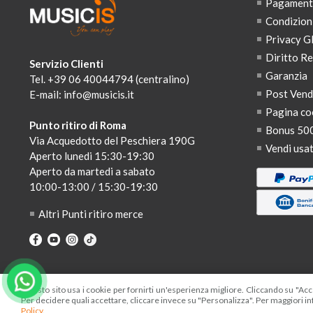
Pagamenti,
Condizion
Privacy 
Diritto R
Servizio Clienti
Garanzia
Tel. +39 06 40044794 (centralino)
Post Ven
E-mail:
info@musicis.it
Pagina co
Punto ritiro di Roma
Bonus 50
Via Acquedotto del Peschiera 190G
Vendi usa
Aperto lunedi 15:30-19:30
Aperto da martedi a sabato
10:00-13:00 / 15:30-19:30
Altri Punti ritiro merce
Questo sito usa i cookie per fornirti un'esperienza migliore. Cliccando su "Acce
Per decidere quali accettare, cliccare invece su "Personalizza". Per maggiori in
MUSICIS You Can Play è un marc
Policy
.