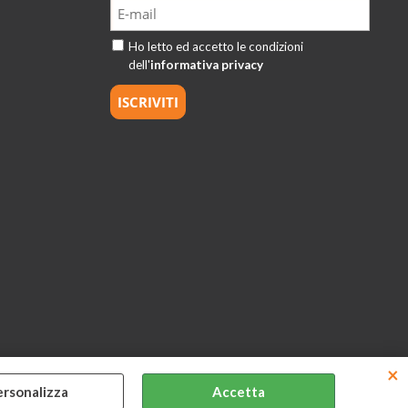
Ho letto ed accetto le condizioni
dell'
informativa privacy
ersonalizza
Accetta
tà di MExp srl P.I. 15126381001