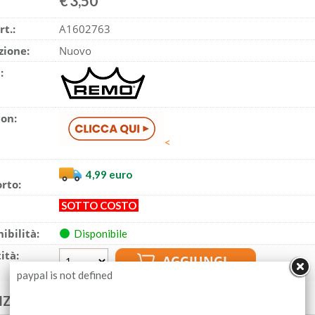
€
3,50
rt.:
A1602763
zione:
Nuovo
:
con:
<
4,99 euro
rto:
SOTTO COSTO
ibilità:
Disponibile
ità:
paypal is not defined
IZI