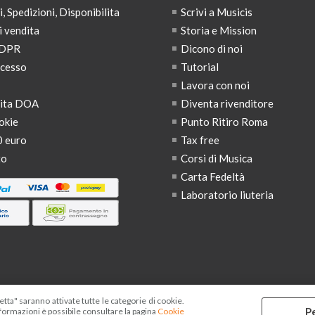
 Spedizioni, Disponibilita
Scrivi a Musicis
i vendita
Storia e Mission
GDPR
Dicono di noi
ecesso
Tutorial
Lavora con noi
dita DOA
Diventa rivenditore
okie
Punto Ritiro Roma
0 euro
Tax free
to
Corsi di Musica
Carta Fedeltà
Laboratorio liuteria
tta" saranno attivate tutte le categorie di cookie.
P
formazioni è possibile consultare la pagina
Cookie