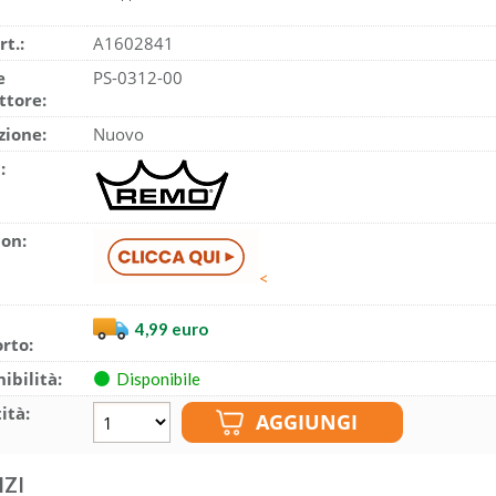
rt.:
A1602841
e
PS-0312-00
ttore:
zione:
Nuovo
:
con:
<
4,99 euro
rto:
ibilità:
Disponibile
ità:
IZI