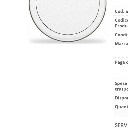
Cod. a
Codic
Produ
Condi
Marca
Paga 
Spese
traspo
Dispon
Quant
SERV