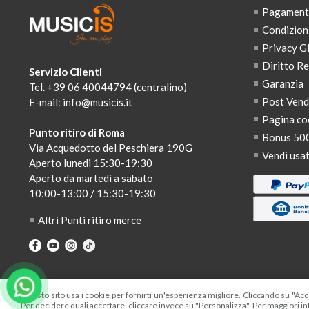
Pagamenti,
Condizion
Privacy 
Diritto R
Servizio Clienti
Garanzia
Tel. +39 06 40044794 (centralino)
Post Ven
E-mail:
info@musicis.it
Pagina co
Punto ritiro di Roma
Bonus 50
Via Acquedotto del Peschiera 190G
Vendi usa
Aperto lunedi 15:30-19:30
Aperto da martedi a sabato
10:00-13:00 / 15:30-19:30
Altri Punti ritiro merce
Questo sito usa i cookie per fornirti un'esperienza migliore. Cliccando su "Acce
Per decidere quali accettare, cliccare invece su "Personalizza". Per maggiori in