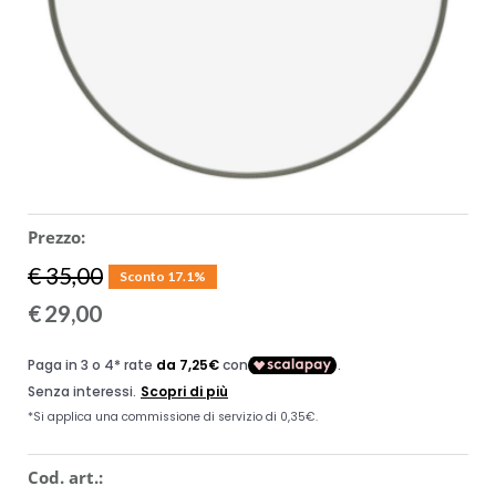
ACCESSORI
MUSICOTERAPIA
USATO
Prezzo:
€ 35,00
Sconto 17.1%
€
29,00
Cod. art.: