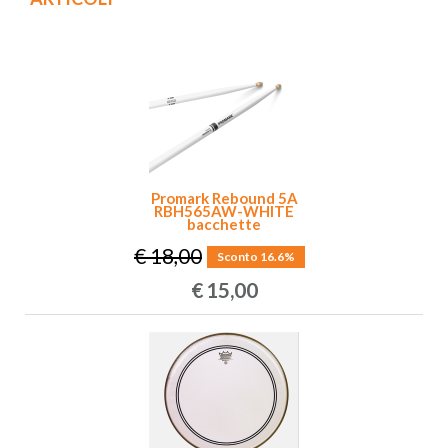
Promark Rebound 5A
RBH565AW-WHITE
bacchette
€ 18,00
Sconto 16.6%
€
15,00