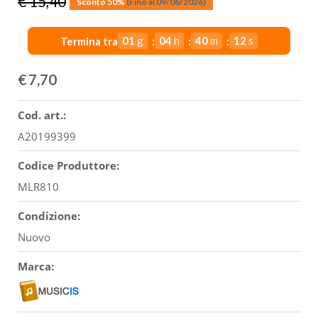
€ 15,40
Sconto 50%
(Fino al 09/08/2026)
01
g
04
h
40
m
11
s
Termina tra
€
7,70
Cod. art.:
A20199399
Codice Produttore:
MLR810
Condizione:
Nuovo
Marca: