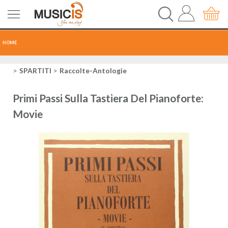
HOME
CHITARRE
SPARTITI
Raccolte-Antologie
TASTI
Primi Passi Sulla Tastiera Del Pianoforte:
Movie
PERCUSSIONI
RECORDING
AUDIO-LUCI
ORCHESTRA
SPARTITI