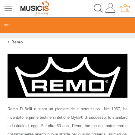
HOME
CHITARRE
Remo
TASTI
PERCUSSIONI
RECORDING
AUDIO-LUCI
Remo D Belli è stato un pioniere delle percussioni. Nel 1957, ha
inventato le prime testine sintetiche Mylar® di successo, lo standard
ORCHESTRA
industriale di oggi. Per oltre 60 anni, Remo, Inc. ha costantemente e
SPARTITI
costantemente aperto nuove strade per quanto riguarda i primati del