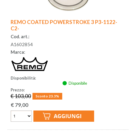
REMO COATED POWERSTROKE 3 P3-1122-
C2-
Cod. art.:
A1602854
Marca:
Disponibilità:
Disponibile
Prezzo:
€ 103,00
Sconto 23.3%
€
79,00