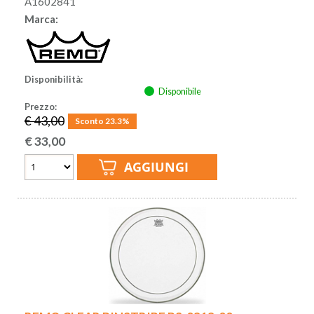
A1602841
Marca:
Disponibilità:
Disponibile
Prezzo:
€ 43,00
Sconto 23.3%
€
33,00