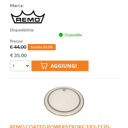
Marca:
Disponibilità:
Disponibile
Prezzo:
€ 44,00
Sconto 20.5%
€
35,00
REMO COATED POWERSTROKE 3 P3-1120-