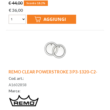
€ 44,00
Sconto 18.2%
€
36,00
REMO CLEAR POWERSTROKE 3 P3-1320-C2-
Cod. art.:
A1602858
Marca: