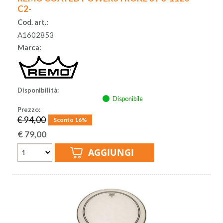
C2-
Cod. art.:
A1602853
Marca:
Disponibilità:
Disponibile
Prezzo:
€ 94,00
Sconto 16%
€
79,00