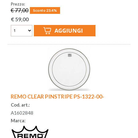
Prezzo:
€ 77,00
Sconto 23.4%
€
59,00
REMO CLEAR PINSTRIPE PS-1322-00-
Cod. art.:
A1602848
Marca: