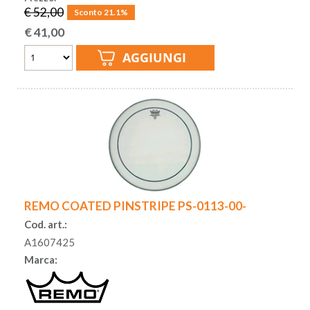
€ 52,00
Sconto 21.1%
€
41,00
REMO COATED PINSTRIPE PS-0113-00-
Cod. art.:
A1607425
Marca: