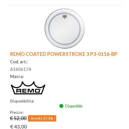
REMO COATED POWERSTROKE 3 P3-0116-BP
Cod. art.:
A1606174
Marca:
Disponibilità:
Disponibile
Prezzo:
€ 52,00
Sconto 17.3%
€
43,00