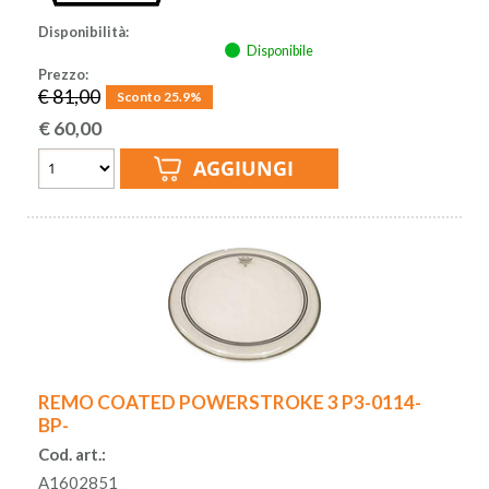
Disponibilità:
Disponibile
Prezzo:
€ 81,00
Sconto 25.9%
€
60,00
REMO COATED POWERSTROKE 3 P3-0114-
BP-
Cod. art.:
A1602851