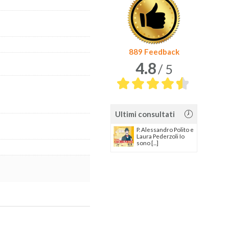
889 Feedback
4.8
/ 5
Ultimi consultati
P. Alessandro Polito e
Laura Pederzoli Io
sono [...]