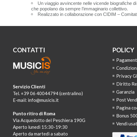
Un viaggio avvincente nelle vicende biografiche di u
che popolano da sempre l’immaginario collettivo.
Realizzato in collaborazione con CIDIM – Comitat
CONTATTI
POLICY
Pagamenti,
Condizion
Privacy 
Diritto R
Servizio Clienti
Garanzia
Tel. +39 06 40044794 (centralino)
Post Ven
E-mail:
info@musicis.it
Pagina co
Punto ritiro di Roma
Bonus 50
Via Acquedotto del Peschiera 190G
Vendi usa
Aperto lunedi 15:30-19:30
Aperto da martedi a sabato