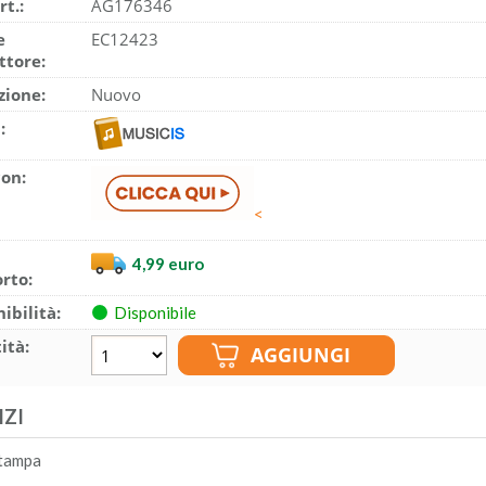
rt.:
AG176346
e
EC12423
ttore:
zione:
Nuovo
:
con:
<
4,99 euro
rto:
ibilità:
Disponibile
ità:
IZI
tampa