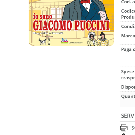
Cod. a
Codic
Produ
Condi
Marca
Paga 
Spese
traspo
Dispon
Quant
SERV
S