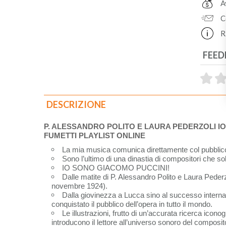
A
C
R
FEED
DESCRIZIONE
P. ALESSANDRO POLITO E LAURA PEDERZOLI I
FUMETTI PLAYLIST ONLINE
La mia musica comunica direttamente col pubblico, 
Sono l’ultimo di una dinastia di compositori che 
IO SONO GIACOMO PUCCINI!
Dalle matite di P. Alessandro Polito e Laura Peder
novembre 1924).
Dalla giovinezza a Lucca sino al successo internazi
conquistato il pubblico dell’opera in tutto il mondo.
Le illustrazioni, frutto di un’accurata ricerca icon
introducono il lettore all’universo sonoro del compos