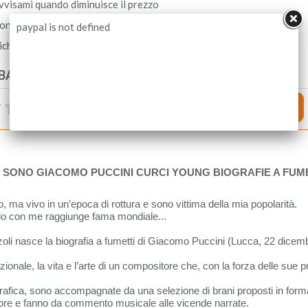
vvisami quando diminuisce il prezzo
ondividi
paypal is not defined
ichiedi informazioni
BACK DEGLI UTENTI
O SONO GIACOMO PUCCINI CURCI YOUNG BIOGRAFIE A FUME
ma vivo in un’epoca di rottura e sono vittima della mia popolarità.
solo con me raggiunge fama mondiale...
zoli nasce la biografia a fumetti di Giacomo Puccini (Lucca, 22 dicem
onale, la vita e l’arte di un compositore che, con la forza delle sue p
ografica, sono accompagnate da una selezione di brani proposti in forma
itore e fanno da commento musicale alle vicende narrate.