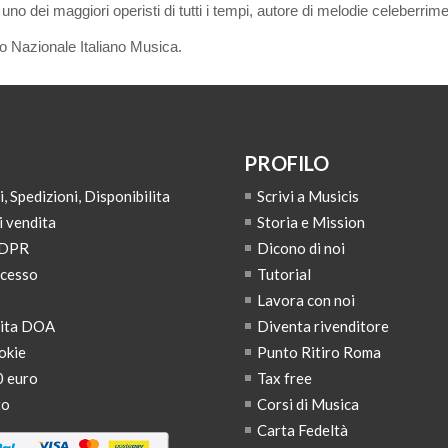
no dei maggiori operisti di tutti i tempi, autore di melodie celeberrim
o Nazionale Italiano Musica.
PROFILO
 Spedizioni, Disponibilita
Scrivi a Musicis
i vendita
Storia e Mission
GDPR
Dicono di noi
ecesso
Tutorial
Lavora con noi
dita DOA
Diventa rivenditore
okie
Punto Ritiro Roma
0 euro
Tax free
to
Corsi di Musica
Carta Fedeltà