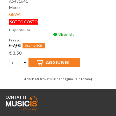
A5431641
Marca:
GEWA
SOTTO COSTO
Disponibilità:
Disponibile
Prezzo:
€ 7,00
Sconto 50%
€
3,50
4 risultati trovati (50 per pagina - 1 in totale)
CONTATTI