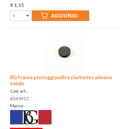
€
1,15
BG france proteggi pollice clarinetto adesivo
tondo
Cod. art.:
A543922
Marca: