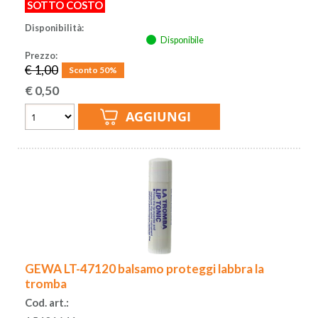
SOTTO COSTO
Disponibilità:
Disponibile
Prezzo:
€ 1,00
Sconto 50%
€
0,50
GEWA LT-47120 balsamo proteggi labbra la
tromba
Cod. art.: