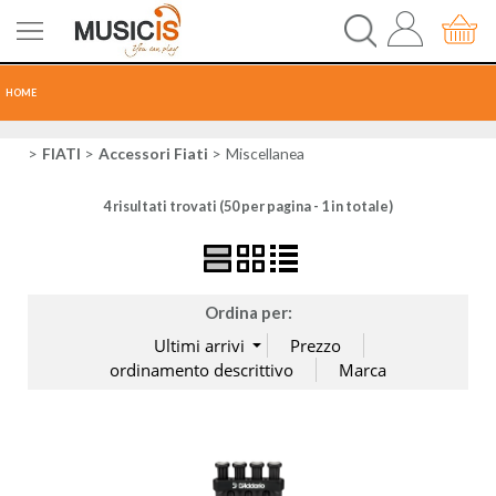
HOME
CHITARRE
FIATI
Accessori Fiati
Miscellanea
4 risultati trovati (50 per pagina - 1 in totale)
TASTI
PERCUSSIONI
Ordina per:
RECORDING
AUDIO-LUCI
ORCHESTRA
SPARTITI