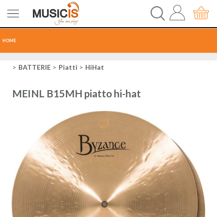
HOME
CHITARRE
BATTERIE
Piatti
HiHat
TASTI
MEINL B15MH piatto hi-hat
PERCUSSIONI
RECORDING
AUDIO-LUCI
ORCHESTRA
SPARTITI