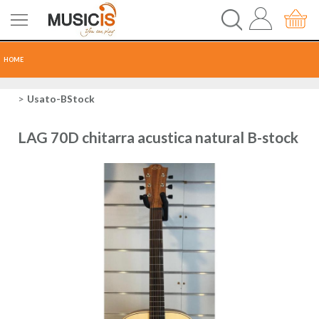
HOME
CHITARRE
Usato-BStock
TASTI
LAG 70D chitarra acustica natural B-stock
PERCUSSIONI
RECORDING
AUDIO-LUCI
ORCHESTRA
SPARTITI