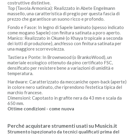
costruttive distintive.
Top (Tavola Armonica): Realizzato in Abete Engelmann
massello, una caratteristica di pregio per questa fascia di
prezzo che garantisce un suono ricco e profondo.
Fondo e Fasce: In legno di Sapele laminato (spesso indicato
come mogano Sapele) con finitura satinata a poro aperto.
Manico: Realizzato in Okumè (o Khaya tropicale a seconda
dei lotti di produzione), anch'esso con finitura satinata per
una maggiore scorrevolezza.
Tastiera e Ponte: In Brownwood (o BrankoWood), un
materiale ecologico ottenuto da pino certificato FSC,
densificato per resistere bene a variazioni di umidità e
temperatura.
Hardware: Caratterizzato da meccaniche open-back (aperte)
in colore nero satinato, che riprendono l'estetica tipica del
marchio francese.
Dimensioni: Capotasto in grafite nera da 43 mm e scala da
650 mm.
Ottime condizioni - come nuova
Perché acquistare strumenti usati su Musicis.it
Strumento ispezionato da tecnici qualificati prima del