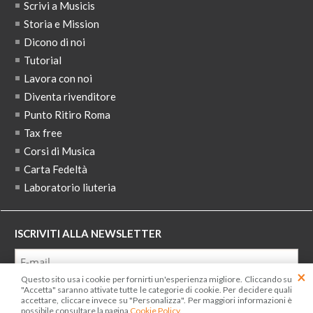
Scrivi a Musicis
Storia e Mission
Dicono di noi
Tutorial
Lavora con noi
Diventa rivenditore
Punto Ritiro Roma
Tax free
Corsi di Musica
Carta Fedeltà
Laboratorio liuteria
ISCRIVITI ALLA NEWSLETTER
Questo sito usa i cookie per fornirti un'esperienza migliore. Cliccando su
Ho letto ed accetto le condizioni dell'
informativa privacy
"Accetta" saranno attivate tutte le categorie di cookie. Per decidere quali
accettare, cliccare invece su "Personalizza". Per maggiori informazioni è
possibile consultare la pagina
Cookie Policy
.