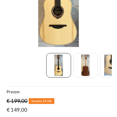
ACCESSORI
MUSICOTERAPIA
USATO
Prezzo:
€ 199,00
Sconto 25.1%
€
149,00