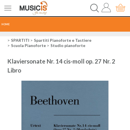
HOME
CHITARRE
SPARTITI
Spartiti Pianoforte e Tastiere
Scuola Pianoforte
Studio pianoforte
TASTI
Klaviersonate Nr. 14 cis-moll op. 27 Nr. 2
PERCUSSIONI
Libro
RECORDING
AUDIO-LUCI
ORCHESTRA
SPARTITI