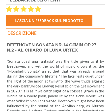
DESCRIZIONE
BEETHOVEN SONATA NR.14 C#MIN OP.27
N.2 - AL CHIARO DI LUNA URTEX
"Sonata quasi una fantasia" was the title given to it by
Beethoven, and yet the world of music knows it as the
"Moonlight Sonata" an epithet that was already around
during the composer’s lifetime. "The lake rests quiet under
the light of the moon at twilight- the wave thuds against
the dark bank", wrote Ludwig Rellstab on the 1st movement
in 1823. "It is as if we catch sight of a colossal grave in the
middle of a lonely plain, palely lit by the sickle moon", was
what Wilhelm von Lenz wrote. Beethoven might have been
influenced by the sound of the Aeolian harp, as Murray
Perahia and Norbert Gertsch explain in the introductory