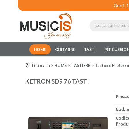
Orari: 
HOME
CHITARRE
TASTI
PERCUSSION
Ti trovi in
HOME
TASTIERE
Tastiere Professi
KETRON SD9 76 TASTI
Prezzo
Cod. a
Codic
Produ