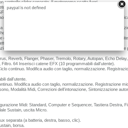
trollo slider separato. Il metronomo scatta fuori.
retching, Pfl, Sync, Tap tempo, Cue, Fx Pad, Backspin, Brake.
paypal is not defined
 SFX.
aoke, Film/PDF in RGB, Elenco immagini, Visualizzazione automatic
a audio, Lingua, Pedale, Preferenze, Controlli, Video, Reg. Impostazi
ost+1 dispositivo. Memoria esterna: HD_SATA 2.3_2'5 rimovibile.
 classico. Organo (con pedaliera). Modalità chitarra con Efx (tramite 
 dal vivo. Aftertouch, Portamento, Doppi controlli.
completa del pannello e delle funzioni. 4 Playbox con 1024 file per 
rus, Reverb, Flanger, Phaser, Tremolo, Rotary, Autopan, Echo Delay,
Filtro. 64 Inserisci catene EFX (10 programmabili dall'utente).
lo continuo. Modifica audio con taglio, normalizzazione. Registrazio
i dall'utente.
ntinuo. Modifica audio con taglio, normalizzazione. Registrazione mi
, Modalità Midi, Correzioni dell'intonazione, Sintonizzazione autom
figurazione Midi: Standard, Computer e Sequencer, Tastiera Destra, Fi
le Sustain, uscita Micro.
separata (a batteria, destra, basso, clic).
stain, borsa.