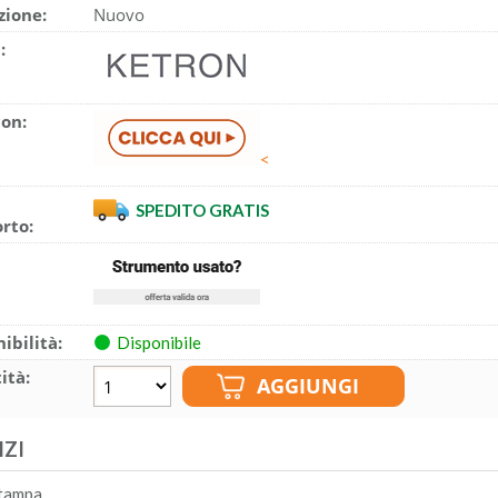
zione:
Nuovo
:
con:
<
SPEDITO GRATIS
rto:
ibilità:
Disponibile
ità:
IZI
tampa