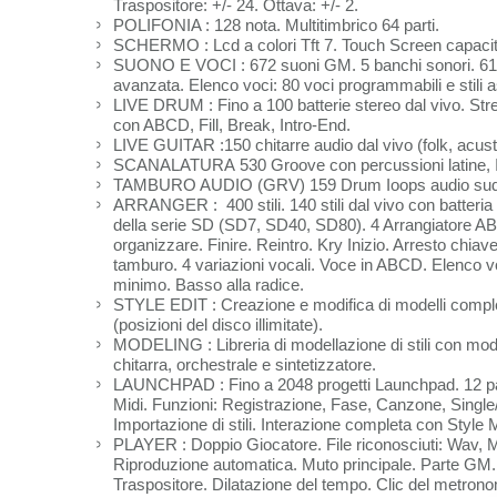
Traspositore: +/- 24. Ottava: +/- 2.
POLIFONIA : 128 nota. Multitimbrico 64 parti.
SCHERMO : Lcd a colori Tft 7. Touch Screen capacitiv
SUONO E VOCI : 672 suoni GM. 5 banchi sonori. 61 se
avanzata. Elenco voci: 80 voci programmabili e stili ass
LIVE DRUM : Fino a 100 batterie stereo dal vivo. St
con ABCD, Fill, Break, Intro-End.
LIVE GUITAR :150 chitarre audio dal vivo (folk, acusti
SCANALATURA 530 Groove con percussioni latine, Ioop
TAMBURO AUDIO (GRV) 159 Drum Ioops audio suddivis
ARRANGER : 400 stili. 140 stili dal vivo con batteria
della serie SD (SD7, SD40, SD80). 4 Arrangiatore A
organizzare. Finire. Reintro. Kry Inizio. Arresto chi
tamburo. 4 variazioni vocali. Voce in ABCD. Elenco vo
minimo. Basso alla radice.
STYLE EDIT : Creazione e modifica di modelli completi
(posizioni del disco illimitate).
MODELING : Libreria di modellazione di stili con modell
chitarra, orchestrale e sintetizzatore.
LAUNCHPAD : Fino a 2048 progetti Launchpad. 12 pad
Midi. Funzioni: Registrazione, Fase, Canzone, Single
Importazione di stili. Interazione completa con Style 
PLAYER : Doppio Giocatore. File riconosciuti: Wav, Mi
Riproduzione automatica. Muto principale. Parte GM. Li
Traspositore. Dilatazione del tempo. Clic del metrono