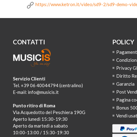
https://www.ketron.it/video/sd9-2/sd9-demo-vid
CONTATTI
POLICY
Pagamenti,
Condizion
Privacy 
Diritto R
Servizio Clienti
Garanzia
Tel. +39 06 40044794 (centralino)
Post Ven
E-mail:
info@musicis.it
Pagina co
Punto ritiro di Roma
Bonus 50
Via Acquedotto del Peschiera 190G
Vendi usa
Aperto lunedi 15:30-19:30
Aperto da martedi a sabato
10:00-13:00 / 15:30-19:30