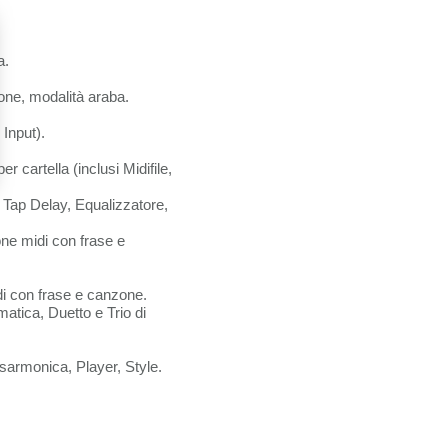
a.
one, modalità araba.
Input).
cartella (inclusi Midifile,
 Tap Delay, Equalizzatore,
ne midi con frase e
di con frase e canzone.
atica, Duetto e Trio di
sarmonica, Player, Style.