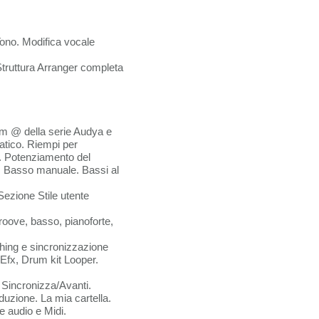
ono. Modifica vocale
truttura Arranger completa
rum @ della serie Audya e
atico. Riempi per
i. Potenziamento del
a. Basso manuale. Bassi al
Sezione Stile utente
groove, basso, pianoforte,
hing e sincronizzazione
 Efx, Drum kit Looper.
 Sincronizza/Avanti.
duzione. La mia cartella.
e audio e Midi.