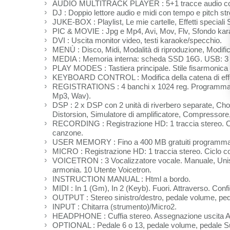
AUDIO MULTITRACK PLAYER : 5+1 tracce audio con con
DJ : Doppio lettore audio e midi con tempo e pitch st
JUKE-BOX : Playlist, Le mie cartelle, Effetti speciali
PIC & MOVIE : Jpg e Mp4, Avi, Mov, Flv, Sfondo kar
DVI : Uscita monitor video, testi karaoke/specchio.
MENÙ : Disco, Midi, Modalità di riproduzione, Modific
MEDIA : Memoria interna: scheda SSD 16G. USB: 3 h
PLAY MODES : Tastiera principale. Stile fisarmonica e
KEYBOARD CONTROL : Modifica della catena di effetti
REGISTRATIONS : 4 banchi x 1024 reg. Programmazione 
Mp3, Wav).
DSP : 2 x DSP con 2 unità di riverbero separate, Cho
Distorsion, Simulatore di amplificatore, Compressore, 
RECORDING : Registrazione HD: 1 traccia stereo. Cic
canzone.
USER MEMORY : Fino a 400 MB gratuiti programmabil
MICRO : Registrazione HD: 1 traccia stereo. Ciclo co
VOICETRON : 3 Vocalizzatore vocale. Manuale, Unisono
armonia. 10 Utente Voicetron.
INSTRUCTION MANUAL : Html a bordo.
MIDI : In 1 (Gm), In 2 (Keyb). Fuori. Attraverso. Con
OUTPUT : Stereo sinistro/destro, pedale volume, peda
INPUT : Chitarra (strumento)/Micro2.
HEADPHONE : Cuffia stereo. Assegnazione uscita Aux 
OPTIONAL : Pedale 6 o 13, pedale volume, pedale Su