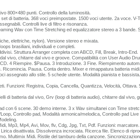
o 800×480 punti. Controllo della luminosità.
t di batteria. 368 voci preimpostate. 1500 voci utente. 2a voce. V-T
egnabili. Controlli live di filtro e risonanza.
reaming Wav con Time Stretching ed equalizzatore stereo a 3 bande. S
che, elettriche, nylon). Versione stereo e mixata.
s brasiliani, individuali e completi.
i. Struttura Arranger completa con ABCD, Fill, Break, Intro-End.
 dal vivo, chitarre dal vivo e groove. Compatibilità con User Audio D
BCD. 4 Riempire. $Pausa. 3 Introduzione. 3 Fine. Riempimento autom
ave. Ricomincia. Pausa. Conta dentro. Mixer e rimappatura batteria mid
ci assegnato allo stile. 5 schede utente. Modalità pianista e bassist
. Funzioni: Registra, Copia, Cancella, Quantizza, Velocità, Ottava. 
i di batteria dal vivo, Grv (loop di batteria audio), chitarre dal vivo, 
 con 6 scene. 30 demo interne. 3 x Wav simultanei con Time stretc
/Loop, Controllo pad, Modalità armonica/melodica, Controllo pad Live
Modeling.
di, Mp3, Mp4, Avi, Mov, flv, Cdg, Jpg, Txt, Pdf. Funzioni: marcatore.
rica disattivata. Dissolvenza incrociata. Ricerca file. Elenco di ripro
mo. Multimix Midi. Ristile del tamburo della canzone. Sincronizzazion