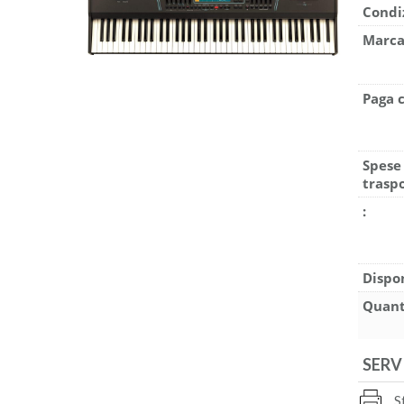
Condi
Marca
Paga 
Spese
traspo
:
Dispon
Quant
SERV
S