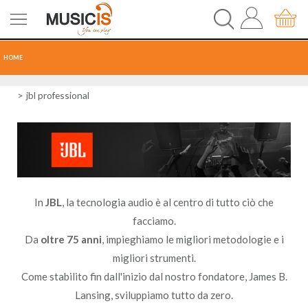
HOME
CHITARRE
jbl professional
TASTI
PERCUSSIONI
RECORDING
In
JBL
, la tecnologia audio è al centro di tutto ciò che
facciamo.
AUDIO-LUCI
Da
oltre 75 anni
, impieghiamo le migliori metodologie e i
migliori strumenti.
ORCHESTRA
Come stabilito fin dall'inizio dal nostro fondatore, James B.
Lansing, sviluppiamo tutto da zero.
SPARTITI