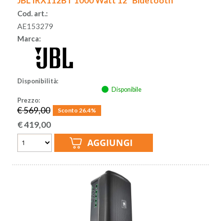
JBL IRX112BT 1000 Watt 12" Bluetooth
Cod. art.:
AE153279
Marca:
Disponibilità:
Disponibile
Prezzo:
€ 569,00
Sconto 26.4%
€
419,00