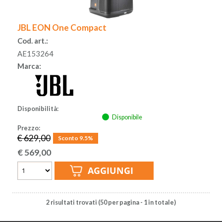
JBL EON One Compact
Cod. art.:
AE153264
Marca:
Disponibilità:
Disponibile
Prezzo:
€ 629,00
Sconto 9.5%
€
569,00
2 risultati trovati (50 per pagina - 1 in totale)