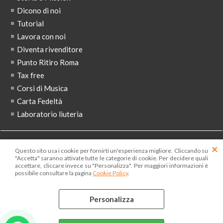
Dicono di noi
Tutorial
Lavora con noi
Diventa rivenditore
Punto Ritiro Roma
Tax free
Corsi di Musica
Carta Fedeltà
Laboratorio liuteria
ISCRIVITI ALLA NEWSLETTER
Questo sito usa i cookie per fornirti un'esperienza migliore. Cliccando su
"Accetta" saranno attivate tutte le categorie di cookie. Per decidere quali
accettare, cliccare invece su "Personalizza". Per maggiori informazioni è
possibile consultare la pagina
Cookie Policy
.
Ho letto ed accetto le condizioni dell'
informativa privacy
Personalizza