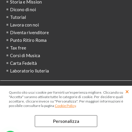
Storia e Mission
Dicono di noi
Tutorial
Lavora con noi
Diventa rivenditore
Punto Ritiro Roma
Tax free
Corsi di Musica
Carta Fedeltà
Laboratorio liuteria
ISCRIVITI ALLA NEWSLETTER
Questo sito usa i cookie per fornirti un'esperienza migliore. Cliccando su
"Accetta" saranno attivate tutte le categorie di cookie. Per decidere quali
accettare, cliccare invece su "Personalizza". Per maggiori informazioni è
possibile consultare la pagina
Cookie Policy
.
Ho letto ed accetto le condizioni dell'
informativa privacy
Personalizza