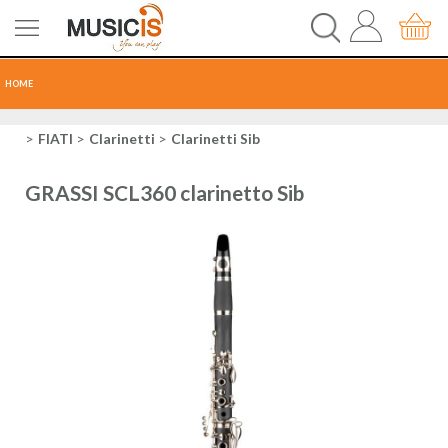
HOME
CHITARRE
FIATI
Clarinetti
Clarinetti Sib
TASTI
GRASSI SCL360 clarinetto Sib
PERCUSSIONI
RECORDING
AUDIO-LUCI
ORCHESTRA
SPARTITI