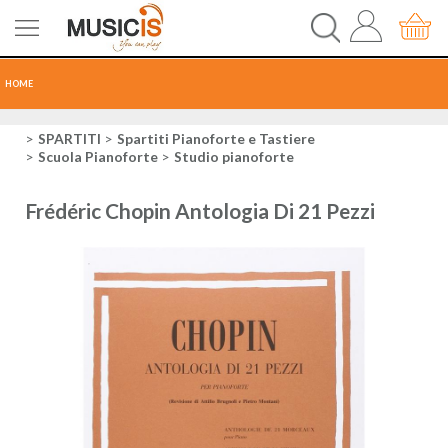
HOME
CHITARRE
SPARTITI
Spartiti Pianoforte e Tastiere
Scuola Pianoforte
Studio pianoforte
TASTI
Frédéric Chopin Antologia Di 21 Pezzi
PERCUSSIONI
RECORDING
AUDIO-LUCI
ORCHESTRA
SPARTITI