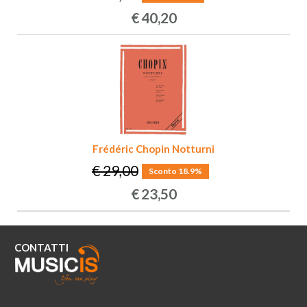
€
40,20
Frédéric Chopin Notturni
€ 29,00
Sconto 18.9%
€
23,50
CONTATTI