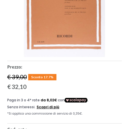
ACCESSORI
MUSICOTERAPIA
USATO
Prezzo:
€ 39,00
Sconto 17.7%
€
32,10