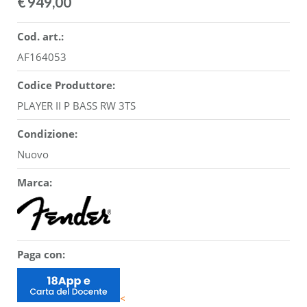
€
949,00
Cod. art.:
AF164053
Codice Produttore:
PLAYER II P BASS RW 3TS
Condizione:
Nuovo
Marca:
Paga con:
<