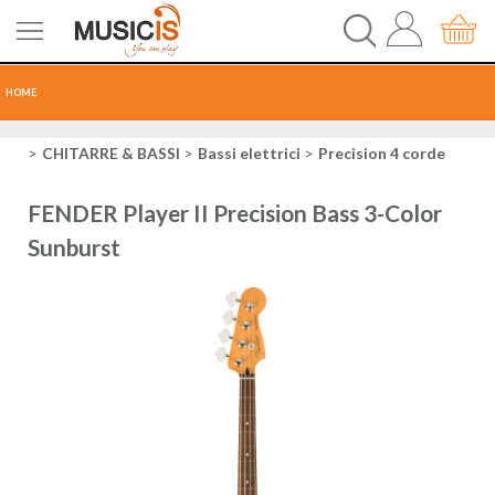
HOME
CHITARRE
CHITARRE & BASSI
Bassi elettrici
Precision 4 corde
TASTI
FENDER Player II Precision Bass 3-Color
Sunburst
PERCUSSIONI
RECORDING
AUDIO-LUCI
ORCHESTRA
SPARTITI