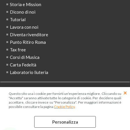
Storia e Mission
Dicono di noi
Tutorial
Lavora con noi
Diventa rivenditore
Punto Ritiro Roma
Tax free
Corsi di Musica
Carta Fedeltà
Laboratorio liuteria
ISCRIVITI ALLA NEWSLETTER
Questo sito usa i cookie per fornirti un'esperienza migliore. Cliccando su
"Accetta" saranno attivate tutte le categorie di cookie. Per decidere quali
accettare, cliccare invece su "Personalizza". Per maggiori informazioni è
possibile consultare la pagina
Cookie Policy
.
Ho letto ed accetto le condizioni dell'
informativa privacy
Personalizza