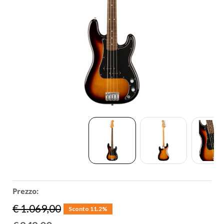
ACCESSORI
MUSICOTERAPIA
USATO
Prezzo:
€ 1.069,00
Sconto 11.2%