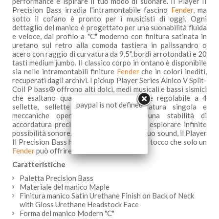
performance e ispirare il tuo modo di suonare. Il Player II
Precision Bass irradia l'intramontabile fascino
Fender
, ma
sotto il cofano è pronto per i musicisti di oggi. Ogni
dettaglio del manico è progettato per una suonabilità fluida
e veloce, dal profilo a "C" moderno con finitura satinata in
uretano sul retro alla comoda tastiera in palissandro o
acero con raggio di curvatura da 9,5", bordi arrotondati e 20
tasti medium jumbo. Il classico corpo in ontano è disponibile
sia nelle intramontabili finiture
Fender
che in colori inediti,
recuperati dagli archivi. I pickup Player Series Alnico V Split-
Coil P bass® offrono alti dolci, medi musicali e bassi sismici
che esaltano qualsiasi genere. Un ponte regolabile a 4
paypal is not defined
sellette, sellette in acciaio a scanalatura singola e
meccaniche open-gear garantiscono una stabilità di
accordatura precisa, per la flessibilità di esplorare infinite
possibilità sonore. Perfetto per creare il tuo sound, il Player
II Precision Bass ha l'aspetto, il timbro e il tocco che solo un
Fender
può offrire.
Caratteristiche
Paletta Precision Bass
Materiale del manico Maple
Finitura manico Satin Urethane Finish on Back of Neck
with Gloss Urethane Headstock Face
Forma del manico Modern "C"