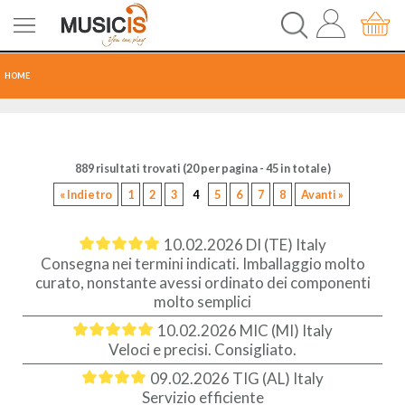
HOME
CHITARRE
889 risultati trovati (20 per pagina - 45 in totale)
TASTI
« Indietro
1
2
3
4
5
6
7
8
Avanti »
PERCUSSIONI
10.02.2026
DI (TE) Italy
RECORDING
Consegna nei termini indicati. Imballaggio molto
curato, nonstante avessi ordinato dei componenti
molto semplici
AUDIO-LUCI
10.02.2026
MIC (MI) Italy
Veloci e precisi. Consigliato.
ORCHESTRA
09.02.2026
TIG (AL) Italy
Servizio efficiente
SPARTITI