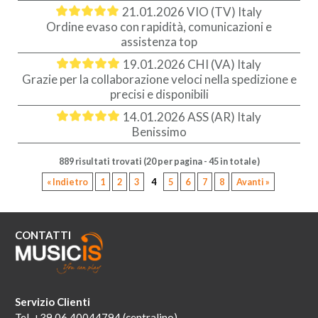
21.01.2026
VIO (TV) Italy
Ordine evaso con rapidità, comunicazioni e
assistenza top
19.01.2026
CHI (VA) Italy
Grazie per la collaborazione veloci nella spedizione e
precisi e disponibili
14.01.2026
ASS (AR) Italy
Benissimo
889 risultati trovati (20 per pagina - 45 in totale)
« Indietro
1
2
3
4
5
6
7
8
Avanti »
CONTATTI
Servizio Clienti
Tel. +39 06 40044794 (centralino)