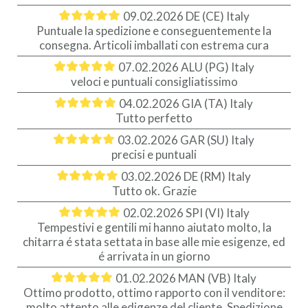
09.02.2026
DE (CE) Italy
Puntuale la spedizione e conseguentemente la
ACCESSORI
consegna. Articoli imballati con estrema cura
07.02.2026
ALU (PG) Italy
MUSICOTERAPIA
veloci e puntuali consigliatissimo
USATO
04.02.2026
GIA (TA) Italy
Tutto perfetto
03.02.2026
GAR (SU) Italy
precisi e puntuali
03.02.2026
DE (RM) Italy
Tutto ok. Grazie
02.02.2026
SPI (VI) Italy
Tempestivi e gentili mi hanno aiutato molto, la
chitarra é stata settata in base alle mie esigenze, ed
é arrivata in un giorno
01.02.2026
MAN (VB) Italy
Ottimo prodotto, ottimo rapporto con il venditore:
molto attento alle edigenze del cliente. Spedizione