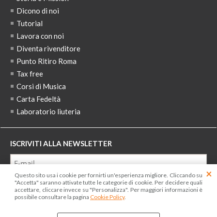
Dicono di noi
Tutorial
Lavora con noi
Diventa rivenditore
Punto Ritiro Roma
Tax free
Corsi di Musica
Carta Fedeltà
Laboratorio liuteria
ISCRIVITI ALLA NEWSLETTER
Questo sito usa i cookie per fornirti un'esperienza migliore. Cliccando su
Ho letto ed accetto le condizioni dell'
informativa privacy
"Accetta" saranno attivate tutte le categorie di cookie. Per decidere quali
accettare, cliccare invece su "Personalizza". Per maggiori informazioni è
possibile consultare la pagina
Cookie Policy
.