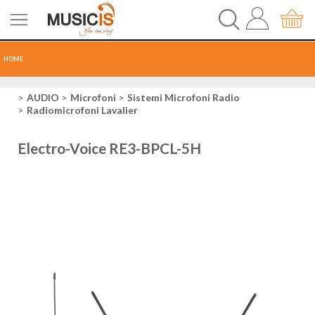
HOME
CHITARRE
AUDIO
Microfoni
Sistemi Microfoni Radio
Radiomicrofoni Lavalier
TASTI
Electro-Voice RE3-BPCL-5H
PERCUSSIONI
RECORDING
AUDIO-LUCI
ORCHESTRA
SPARTITI