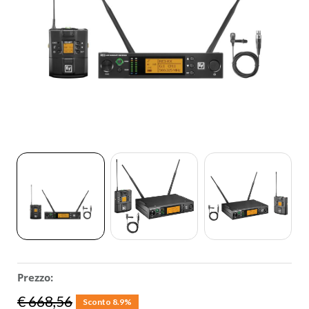
ACCESSORI
MUSICOTERAPIA
USATO
Prezzo:
€ 668,56
Sconto 8.9%