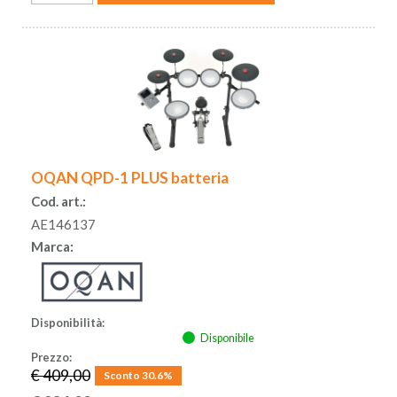
OQAN QPD-1 PLUS batteria
Cod. art.:
AE146137
Marca:
Disponibilità:
Disponibile
Prezzo:
€ 409,00
Sconto 30.6%