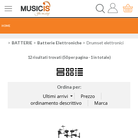
HOME
CHITARRE
BATTERIE
Batterie Elettroniche
Drumset elettronici
12 risultati trovati (50 per pagina - 1 in totale)
TASTI
PERCUSSIONI
Ordina per:
RECORDING
AUDIO-LUCI
ORCHESTRA
SPARTITI