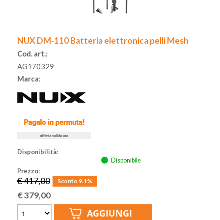
ACCESSORI
NUX DM-110 Batteria elettronica pelli Mesh
MUSICOTERAPIA
Cod. art.:
AG170329
USATO
Marca:
Disponibilità:
Disponibile
Prezzo:
€ 417,00
Sconto 9.1%
€
379,00