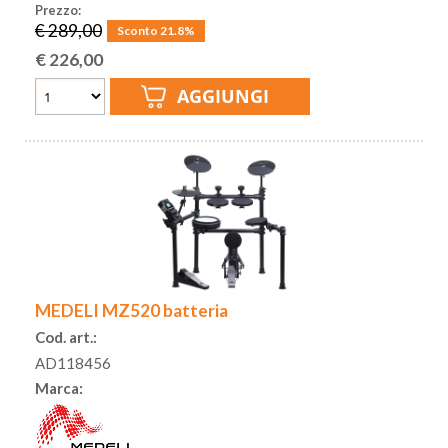
Prezzo:
€ 289,00
Sconto 21.8%
€
226,00
MEDELI MZ520 batteria
Cod. art.:
AD118456
Marca: