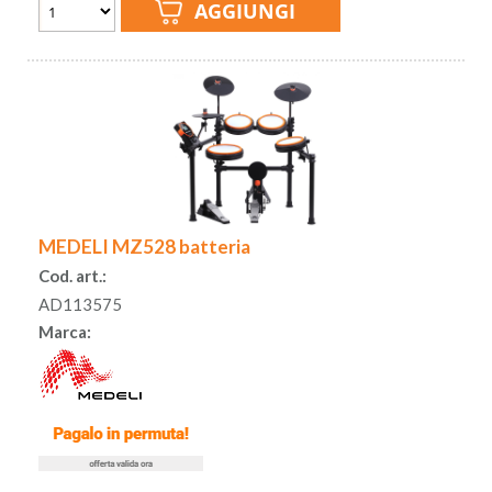
MEDELI MZ528 batteria
Cod. art.:
AD113575
Marca: