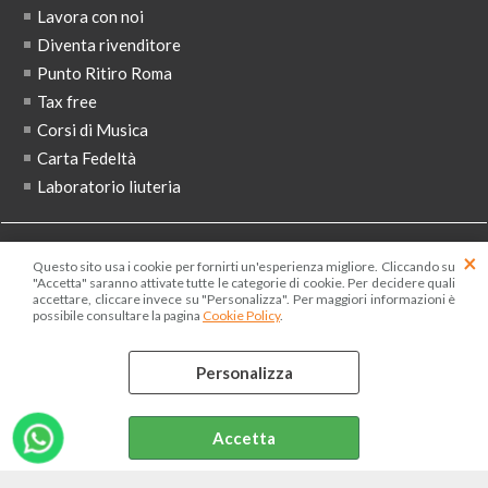
Lavora con noi
Diventa rivenditore
Punto Ritiro Roma
Tax free
Corsi di Musica
Carta Fedeltà
Laboratorio liuteria
ISCRIVITI ALLA NEWSLETTER
Questo sito usa i cookie per fornirti un'esperienza migliore. Cliccando su
"Accetta" saranno attivate tutte le categorie di cookie. Per decidere quali
accettare, cliccare invece su "Personalizza". Per maggiori informazioni è
possibile consultare la pagina
Cookie Policy
.
Ho letto ed accetto le condizioni dell'
informativa privacy
Personalizza
Accetta
MUSICIS You Can Play è un marchio registrato | Tutti i
contenuti di questo sito web sono di proprietà di MExp srl P.I.