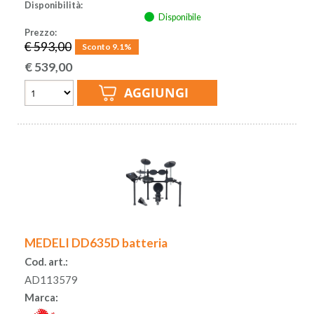
Disponibilità:
Disponibile
Prezzo:
€ 593,00
Sconto 9.1%
€
539,00
MEDELI DD635D batteria
Cod. art.:
AD113579
Marca: