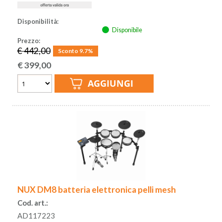
Disponibilità:
Disponibile
Prezzo:
€ 442,00
Sconto 9.7%
€
399,00
NUX DM8 batteria elettronica pelli mesh
Cod. art.:
AD117223