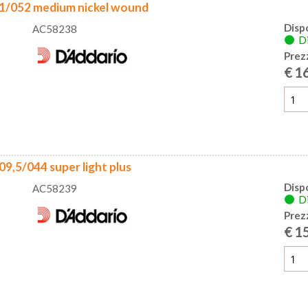
1/052 medium nickel wound
Dispo
AC58238
Di
Prez
€
1
,5/044 super light plus
Dispo
AC58239
Di
Prez
€
1