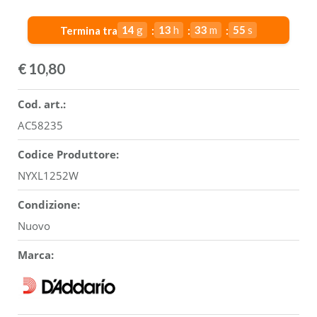
14
g
13
h
33
m
54
s
Termina tra
€
10,80
Cod. art.:
AC58235
Codice Produttore:
NYXL1252W
Condizione:
Nuovo
Marca: