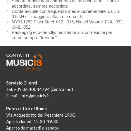
Stabilità maggiorata comparata ai tradizionali set - subito
accordate, sempre accordate
Corde avvolte con frequenza medie incrementate, da 1 a
3.5 kHz – maggiore attacco e crunch.
NYXL1252 Plain Steel .012, .016, Nickel Wound .024, .032,
.042, .052
Packaging eco-friendly, resistente alla corrosione per
corde sempre "fresche"
CONTATTI
Servizio Clienti
Tel. +39 06 40044794 (centralino)
E-mail:
info@musicis.it
Punto ritiro di Roma
Via Acquedotto del Peschiera 190G
Aperto lunedi 15:30-19:30
Aperto da martedi a sabato