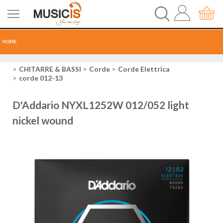
HOME
CHITARRE
CHITARRE & BASSI
Corde
Corde Elettrica
corde 012-13
TASTI
D'Addario NYXL1252W 012/052 light
PERCUSSIONI
nickel wound
RECORDING
AUDIO-LUCI
ORCHESTRA
SPARTITI