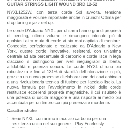
GUITAR STRINGS LIGHT WOUND 3RD 12-52
NYXL1252W, con terza corda Sol avvolta, tensione
maggiorata e volume importante anche in crunch! Ottima per
drop tuning e jazz set up.
Le corde D'Addario NYXL per chitarra hanno grandi proprietà
di bending, ottimo volume e rimangono intonate più di
qualsiasi altra muta di corde vi sia mai capitato di montare.
Concepite, perfezionate e realizzate da D'Addario a New
York, queste corde innovative, resistenti, con un'anima
centrale ad alta percentuale di carbonio e corde lisce in lega
d'acciaio, si distinguono per livelli ineguagliabili di libertà,
affidabilità e potenza sonora. Le corde NYXL offrono più
robustezza e fino al 131% di stabilità dell'intonazione in più,
grazie a un nuovo processo di elaborazione dei cavi abbinato
a una rivoluzionaria tecnica di fusione per l'acciaio liscio. La
nuova formula per l'avvolgimento in nickel delle corde
restituisce eccellenti proprietà magnetiche, il cui risultato è
una potenza di uscita maggiore e una risposta ai medio più
accentuata per un timbro con più presenza e mordente.
Caratteristiche
Serie NYXL, con anima in acciaio carbonio per una
resistenza unica nel suo genere – Play Fearlessly