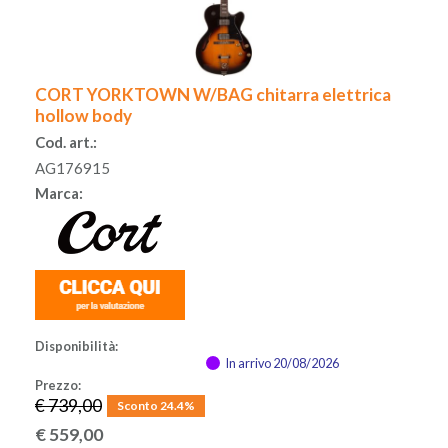
CORT YORKTOWN W/BAG chitarra elettrica
hollow body
Cod. art.:
AG176915
Marca:
Disponibilità:
In arrivo 20/08/2026
Prezzo:
€ 739,00
Sconto 24.4%
€
559,00