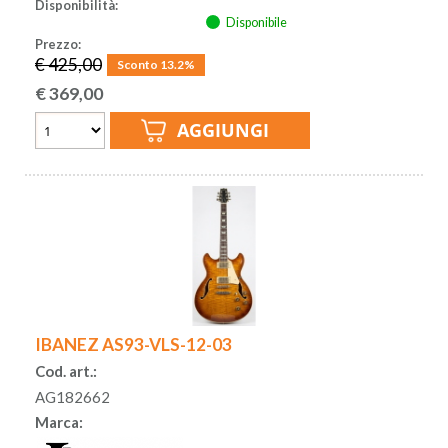
Disponibilità:
Disponibile
Prezzo:
€ 425,00
Sconto 13.2%
€
369,00
IBANEZ AS93-VLS-12-03
Cod. art.:
AG182662
Marca: