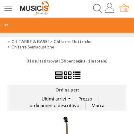
HOME
CHITARRE
CHITARRE & BASSI
Chitarre Elettriche
Chitarre Semiacustiche
TASTI
31 risultati trovati (50 per pagina - 1 in totale)
PERCUSSIONI
RECORDING
Ordina per:
AUDIO-LUCI
ORCHESTRA
SPARTITI