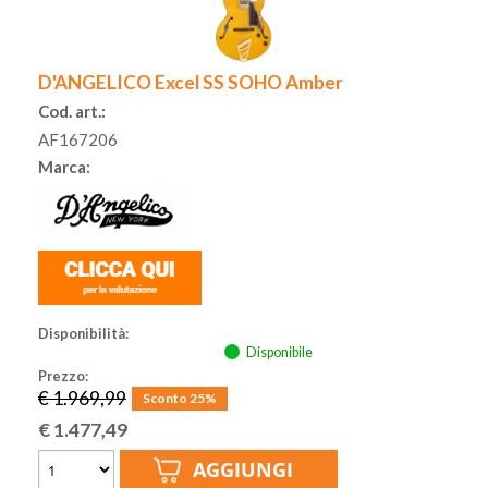
D'ANGELICO Excel SS SOHO Amber
Cod. art.:
AF167206
Marca:
Disponibilità:
Disponibile
Prezzo:
€ 1.969,99
Sconto 25%
€
1.477,49