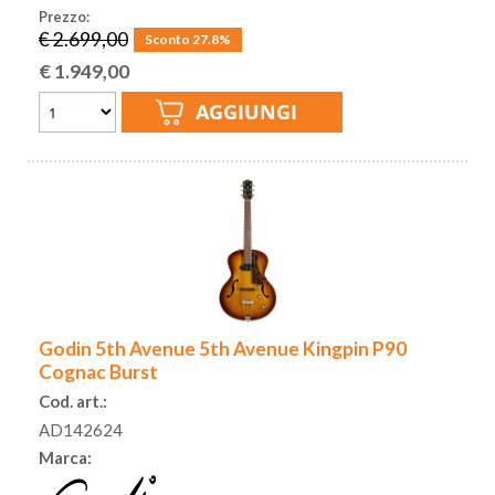
Prezzo:
€ 2.699,00
Sconto 27.8%
€
1.949,00
Godin 5th Avenue 5th Avenue Kingpin P90
Cognac Burst
Cod. art.:
AD142624
Marca: