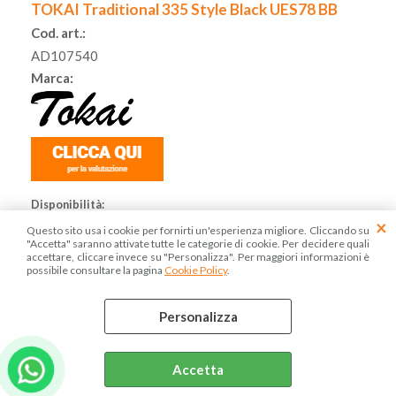
TOKAI Traditional 335 Style Black UES78 BB
Cod. art.:
AD107540
Marca:
Disponibilità:
Disponibile
Questo sito usa i cookie per fornirti un'esperienza migliore. Cliccando su
Prezzo:
"Accetta" saranno attivate tutte le categorie di cookie. Per decidere quali
€ 1.049,00
accettare, cliccare invece su "Personalizza". Per maggiori informazioni è
Sconto 21%
possibile consultare la pagina
Cookie Policy
.
€
829,00
Personalizza
Accetta