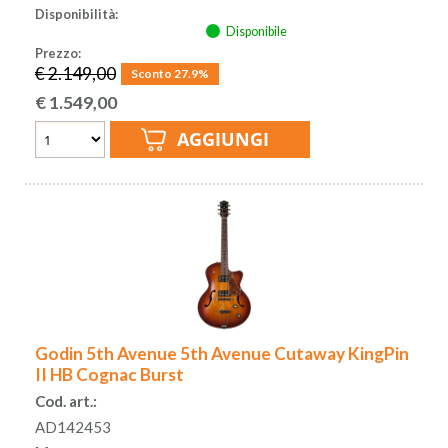
Disponibilità:
Disponibile
Prezzo:
€ 2.149,00
Sconto 27.9%
€
1.549,00
Godin 5th Avenue 5th Avenue Cutaway KingPin
II HB Cognac Burst
Cod. art.:
AD142453