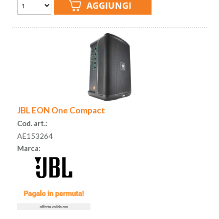
JBL EON One Compact
Cod. art.:
AE153264
Marca: