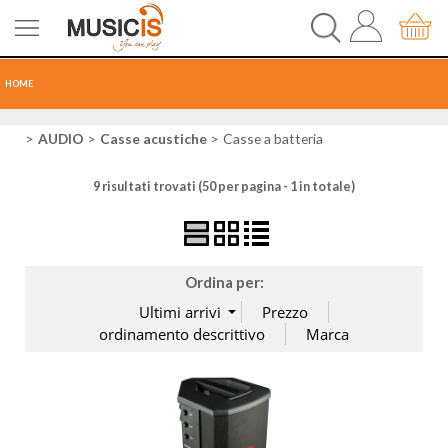
HOME
CHITARRE
AUDIO
Casse acustiche
Casse a batteria
9 risultati trovati (50 per pagina - 1 in totale)
TASTI
PERCUSSIONI
Ordina per:
RECORDING
AUDIO-LUCI
ORCHESTRA
SPARTITI