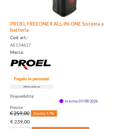
ACCESSORI
PROEL FREEONEX ALL-IN-ONE Sistema a
MUSICOTERAPIA
batteria
Cod. art.:
USATO
AE154627
Marca:
Disponibilità:
In arrivo 07/08/2026
Prezzo:
€ 259,00
Sconto 7.7%
€
239,00