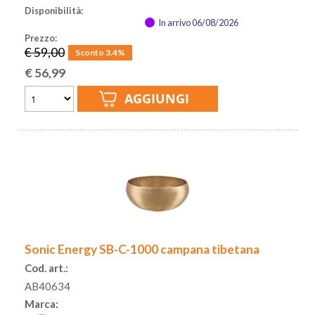
Disponibilità:
In arrivo 06/08/2026
Prezzo:
€ 59,00
Sconto 3.4%
€
56,99
Sonic Energy SB-C-1000 campana tibetana
Cod. art.:
AB40634
Marca: