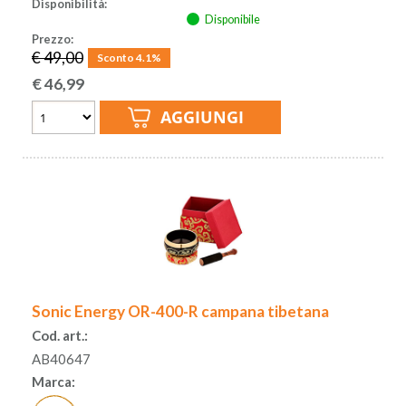
Disponibilità:
Disponibile
Prezzo:
€ 49,00
Sconto 4.1%
€
46,99
Sonic Energy OR-400-R campana tibetana
Cod. art.:
AB40647
Marca: