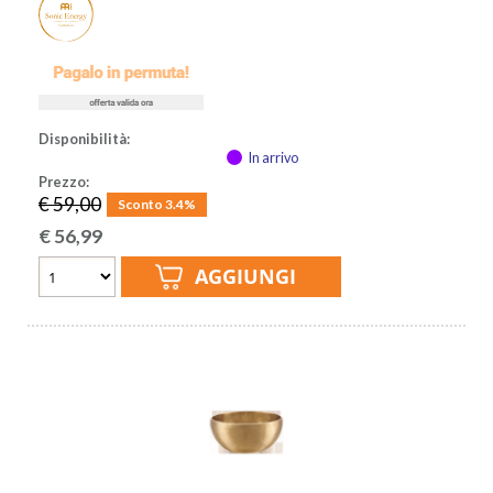
Disponibilità:
In arrivo
Prezzo:
€ 59,00
Sconto 3.4%
€
56,99