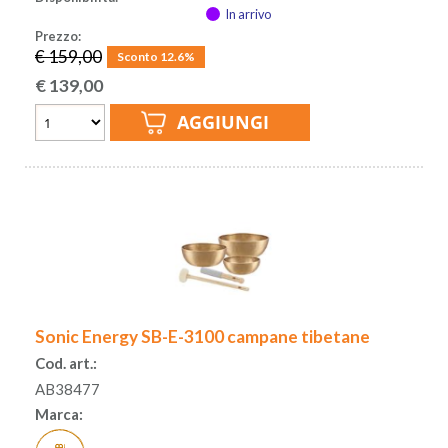
In arrivo
Prezzo:
€ 159,00
Sconto 12.6%
€
139,00
Sonic Energy SB-E-3100 campane tibetane
Cod. art.:
AB38477
Marca: