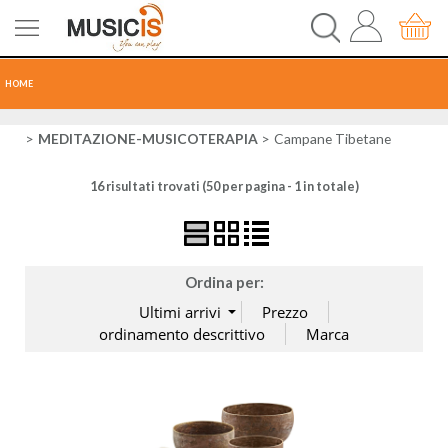
HOME
CHITARRE
MEDITAZIONE-MUSICOTERAPIA
Campane Tibetane
16 risultati trovati (50 per pagina - 1 in totale)
TASTI
PERCUSSIONI
Ordina per:
RECORDING
AUDIO-LUCI
ORCHESTRA
SPARTITI