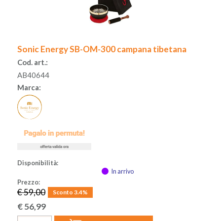
Sonic Energy SB-OM-300 campana tibetana
Cod. art.:
AB40644
Marca:
Disponibilità:
In arrivo
Prezzo:
€ 59,00
Sconto 3.4%
€
56,99